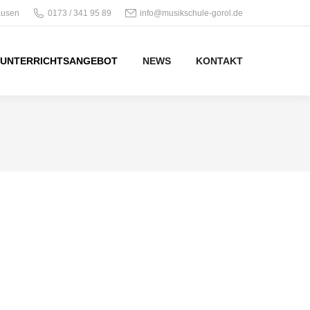
ausen
0173 / 341 95 89
info@musikschule-gorol.de
UNTERRICHTSANGEBOT
NEWS
KONTAKT