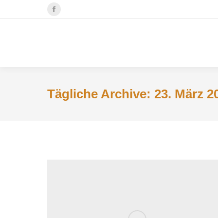
Facebook
Seite
wird
in
einem
neuen
Tägliche Archive:
23. März 2
Fenster
geöffnet