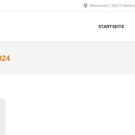
Obermarkt 5, 99974 Mühlh
STARTSEITE
024